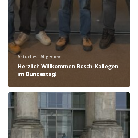
Aktuelles
Allgemein
Herzlich Willkommen Bosch-Kollegen
im Bundestag!
„Nur
noch
Profitmaximierung“
–
Bosch-
Mitarbeiter