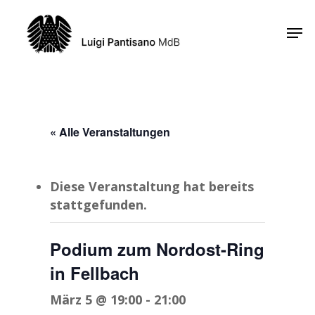
Skip
Men
to
Close
main
Menu
content
« Alle Veranstaltungen
Diese Veranstaltung hat bereits
stattgefunden.
Podium zum Nordost-Ring
in Fellbach
März 5 @ 19:00
-
21:00