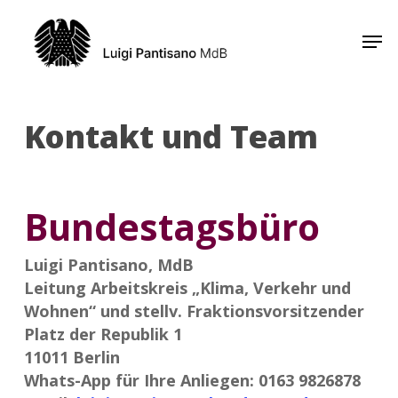
Skip
Men
to
Close
main
Menu
content
Kontakt und Team
Bundestagsbüro
Luigi Pantisano, MdB
Leitung Arbeitskreis „Klima, Verkehr und
Wohnen“ und stellv. Fraktionsvorsitzender
Platz der Republik 1
11011 Berlin
Whats-App für Ihre Anliegen: 0163 9826878