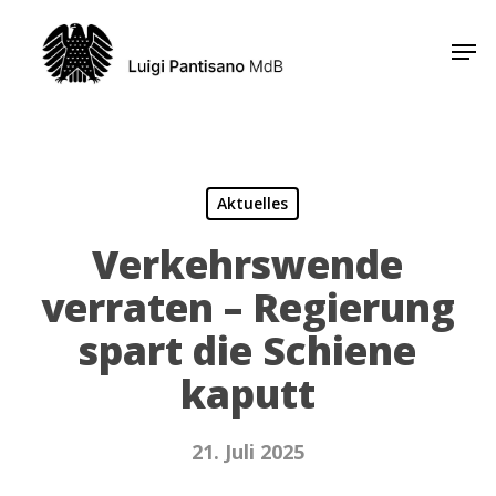
Skip
Men
to
Close
main
Menu
content
Aktuelles
Verkehrswende
verraten – Regierung
spart die Schiene
kaputt
21. Juli 2025