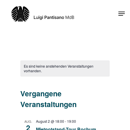
Skip
Men
to
Close
main
Menu
content
Es sind keine anstehenden Veranstaltungen
vorhanden.
Ansic
Veranstal
Zusammen
Vergangene
Ansichten
Navi
Navigatio
Veranstaltungen
August 2 @ 18:00
-
19:00
AUG.
2
Mietnotstand-Tour Bochum