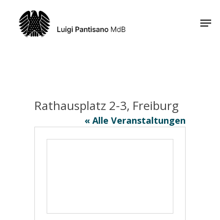
Skip
Men
to
Close
main
Menu
content
Rathausplatz 2-3, Freiburg
« Alle Veranstaltungen