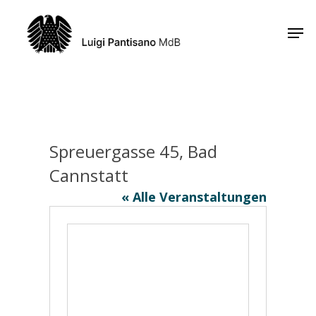
Skip
Men
to
Close
main
Menu
content
Spreuergasse 45, Bad
Cannstatt
« Alle Veranstaltungen