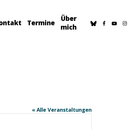
Über
bluesky
facebook
youtu
in
ontakt
Termine
mich
« Alle Veranstaltungen