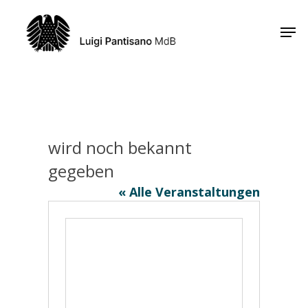
Skip
Men
to
Close
main
Menu
content
wird noch bekannt
gegeben
« Alle Veranstaltungen